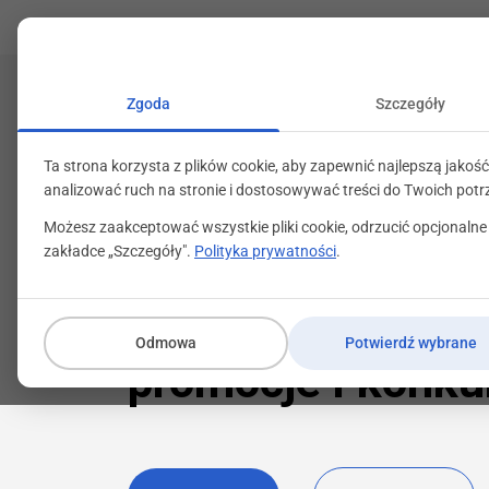
+48 71 799 89 59
kontakt@programylojalno
Zgoda
Szczegóły
Ta strona korzysta z plików cookie, aby zapewnić najlepszą jakość
analizować ruch na stronie i dostosowywać treści do Twoich potr
Możesz zaakceptować wszystkie pliki cookie, odrzucić opcjonalne
zakładce „Szczegóły".
Polityka prywatności
.
Kompleksowo obsługuj
Programy lojalno
Odmowa
Potwierdź wybrane
promocje i konku