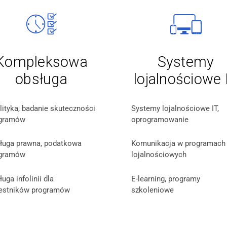
Kompleksowa
Systemy
obsługa
lojalnościowe 
lityka, badanie skuteczności
Systemy lojalnościowe IT,
gramów
oprogramowanie
ługa prawna, podatkowa
Komunikacja w programach
gramów
lojalnościowych
uga infolinii dla
E-learning, programy
estników programów
szkoleniowe