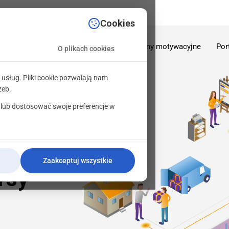
sciowe.pl
Cookies
O firmie
Oferta
Programy motywacyjne
Por
O plikach cookies
 usług. Pliki cookie pozwalają nam
zeb.
 lub dostosować swoje preferencje w
emy
ściowe,
Zaakceptuj wszystkie
rsy