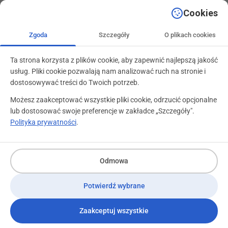
+48 71 799 89 59
kontakt@programylojalnosciowe.pl
Cookies
Zgoda
Szczegóły
O plikach cookies
Ta strona korzysta z plików cookie, aby zapewnić najlepszą jakość
usług. Pliki cookie pozwalają nam analizować ruch na stronie i
dostosowywać treści do Twoich potrzeb.
Możesz zaakceptować wszystkie pliki cookie, odrzucić opcjonalne
lub dostosować swoje preferencje w zakładce „Szczegóły".
Polityka prywatności
.
Analityka i badanie skuteczności programów
Segmentacja, siła motywacyjna i analiza efektów
[/vc_column_text][/vc_column]
Odmowa
Potwierdź wybrane
Zaakceptuj wszystkie