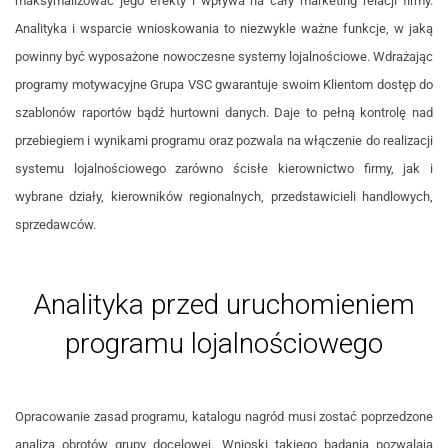
maksymalizować jego efekty i wpływa na cały marketing relacji firmy.
Analityka i wsparcie wnioskowania to niezwykle ważne funkcje, w jaką
powinny być wyposażone nowoczesne systemy lojalnościowe. Wdrażając
programy motywacyjne Grupa VSC gwarantuje swoim Klientom dostęp do
szablonów raportów bądź hurtowni danych. Daje to pełną kontrolę nad
przebiegiem i wynikami programu oraz pozwala na włączenie do realizacji
systemu lojalnościowego zarówno ścisłe kierownictwo firmy, jak i
wybrane działy, kierowników regionalnych, przedstawicieli handlowych,
sprzedawców.
Analityka przed uruchomieniem
programu lojalnościowego
Opracowanie zasad programu, katalogu nagród musi zostać poprzedzone
analizą obrotów grupy docelowej. Wnioski takiego badania pozwalają