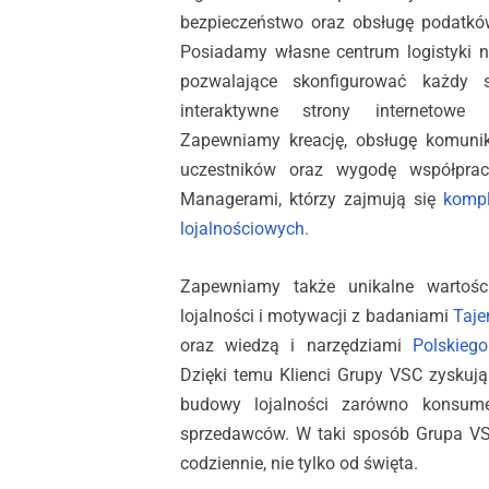
bezpieczeństwo oraz obsługę podatków
Posiadamy własne centrum logistyki 
pozwalające skonfigurować każdy s
interaktywne strony internetowe
Zapewniamy kreację, obsługę komunik
uczestników oraz wygodę współpra
Managerami, którzy zajmują się
komp
lojalnościowych.
Zapewniamy także unikalne wartoś
lojalności i motywacji z badaniami
Taje
oraz wiedzą i narzędziami
Polskieg
Dzięki temu Klienci Grupy VSC zyskują
budowy lojalności zarówno konsume
sprzedawców. W taki sposób Grupa VS
codziennie, nie tylko od święta.