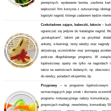
pieniężnych, wydawanie bonów, zasilenia kart 
większość firm korzysta z outsourcingu obsłu
logistyki nagród, którego zadaniem będzie równi
Czekoladowe zające, babeczki, łakocie
– budo
ograniczać się jedynie do katalogów nagród. 
„przekąskami”, takimi jak na przykład: doda
ankiety, e-learningi, testy wiedzy oraz nagrody
aktywizują uczestników oraz pomagają przeła
podczas długofalowego programu. W związ
lojalnościowy oparty nie tylko na nagrodach
także na wartościach dodanych, np. obecności k
do wiedzy, poradach ekspertów, itp.
Przyprawy
– w programie lojalnościowym 
wzmacniających jego smak i doznania uczestni
programu motywacyjnego należy komunikacja,
proporcjach mailingi, newslettery, komunikaty 