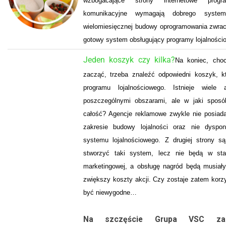
wzbogacające strony internetowe progra
komunikacyjne wymagają dobrego syste
wielomiesięcznej budowy oprogramowania zwracaj
gotowy system obsługujący programy lojalnościo
Jeden koszyk czy kilka?
Na koniec, choc
zacząć, trzeba znaleźć odpowiedni koszyk, k
programu lojalnościowego. Istnieje wiele
poszczególnymi obszarami, ale w jaki sposó
całość? Agencje reklamowe zwykle nie posiad
zakresie budowy lojalności oraz nie dyspo
systemu lojalnościowego. Z drugiej strony s
stworzyć taki system, lecz nie będą w stan
marketingowej, a obsługę nagród będą musiał
zwiększy koszty akcji. Czy zostaje zatem kor
być niewygodne…
Na szczęście Grupa VSC zap