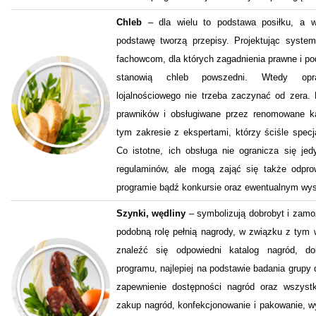
Chleb
– dla wielu to podstawa posiłku, a w 
podstawę tworzą przepisy. Projektując system
fachowcom, dla których zagadnienia prawne i p
stanowią chleb powszedni. Wtedy opra
lojalnościowego nie trzeba zaczynać od zera.
prawników i obsługiwane przez renomowane ka
tym zakresie z ekspertami, którzy ściśle specja
Co istotne, ich obsługa nie ogranicza się jedyn
regulaminów, ale mogą zająć się także odpr
programie bądź konkursie oraz ewentualnym wys
Szynki, wędliny
– symbolizują dobrobyt i zamo
podobną rolę pełnią nagrody, w związku z tym
znaleźć się odpowiedni katalog nagród, d
programu, najlepiej na podstawie badania grupy
zapewnienie dostępności nagród oraz wszystk
zakup nagród, konfekcjonowanie i pakowanie, wy