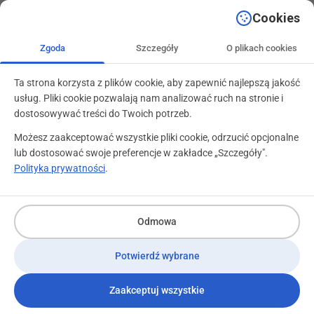
+48 71 799 89 59
kontakt@programylojalnosciowe.pl
Cookies
Zgoda
Szczegóły
O plikach cookies
Ta strona korzysta z plików cookie, aby zapewnić najlepszą jakość
usług. Pliki cookie pozwalają nam analizować ruch na stronie i
dostosowywać treści do Twoich potrzeb.
Możesz zaakceptować wszystkie pliki cookie, odrzucić opcjonalne
lub dostosować swoje preferencje w zakładce „Szczegóły".
Polityka prywatności
.
Co w lojalnościowym koszyku?
10 kwietnia 2014
Odmowa
Potwierdź wybrane
Co włożyć do wielkan
Zaakceptuj wszystkie
lojalnościowego?