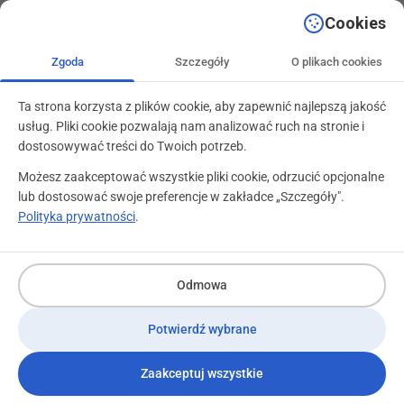
+48 71 799 89 59
kontakt@programylojalnosciowe.pl
Cookies
Zgoda
Szczegóły
O plikach cookies
Ta strona korzysta z plików cookie, aby zapewnić najlepszą jakość
usług. Pliki cookie pozwalają nam analizować ruch na stronie i
dostosowywać treści do Twoich potrzeb.
Możesz zaakceptować wszystkie pliki cookie, odrzucić opcjonalne
lub dostosować swoje preferencje w zakładce „Szczegóły".
Polityka prywatności
.
Grupa VSC w gronie najlepszych
Odmowa
firm w Polsce!
Potwierdź wybrane
11 lutego 2022
Zaakceptuj wszystkie