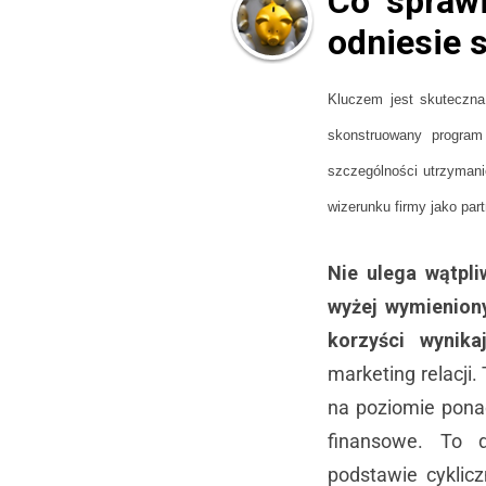
Co sprawi
odniesie 
Kluczem jest skuteczna
skonstruowany program
szczególności utrzymani
wizerunku firmy jako par
Nie ulega wątpli
wyżej wymieniony
korzyści wynika
marketing relacji.
na poziomie pona
finansowe. To 
podstawie cyklic