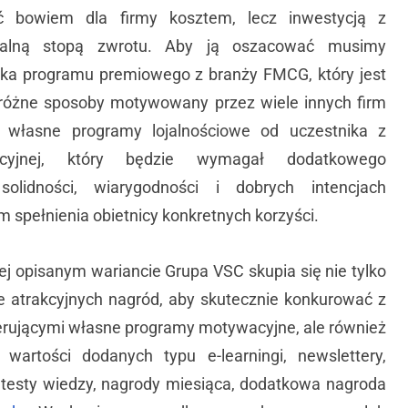
ć bowiem dla firmy kosztem, lecz inwestycją z
czalną stopą zwrotu. Aby ją oszacować musimy
nika programu premiowego z branży FMCG, który jest
różne sposoby motywowany przez wiele innych firm
 własne programy lojalnościowe od uczestnika z
acyjnej, który będzie wymagał dodatkowego
olidności, wiarygodności i dobrych intencjach
m spełnienia obietnicy konkretnych korzyści.
 opisanym wariancie Grupa VSC skupia się nie tylko
e atrakcyjnych nagród, aby skutecznie konkurować z
erującymi własne programy motywacyjne, ale również
wartości dodanych typu e-learningi, newslettery,
, testy wiedzy, nagrody miesiąca, dodatkowa nagroda