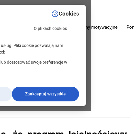
sciowe.pl
Cookies
O firmie
Oferta
Programy motywacyjne
Por
O plikach cookies
 usług. Pliki cookie pozwalają nam
zeb.
 lub dostosować swoje preferencje w
 lojalnościowy
Zaakceptuj wszystkie