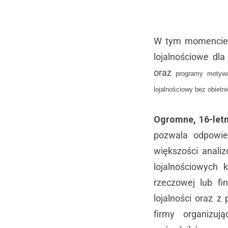
W tym momencie k
lojalnościowe dl
oraz
programy motywa
lojalnościowy bez obietni
Ogromne, 16-letn
pozwala odpowie
większości anal
lojalnościowych 
rzeczowej lub f
lojalności oraz 
firmy organizuj