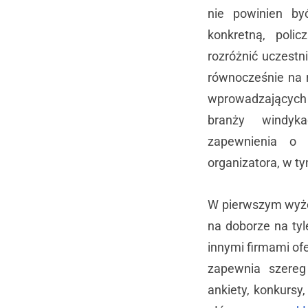
nie powinien by
konkretną, poli
rozróżnić uczest
równocześnie na 
wprowadzających
branży windyk
zapewnienia o s
organizatora, w ty
W pierwszym wyżej
na doborze na tyl
innymi firmami of
zapewnia szereg 
ankiety, konkursy