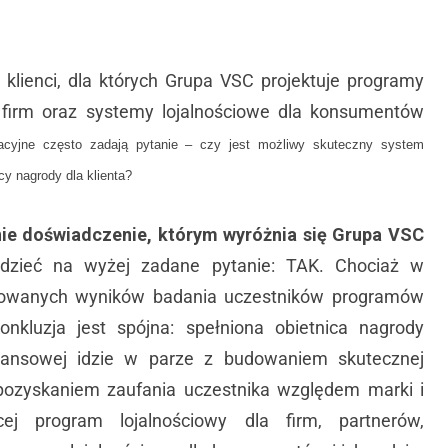
lienci, dla których Grupa VSC projektuje programy
a firm oraz systemy lojalnościowe dla konsumentów
cyjne często zadają pytanie – czy jest możliwy skuteczny system
cy nagrody dla klienta?
ie doświadczenie, którym wyróżnia się Grupa VSC
dzieć na wyżej zadane pytanie: TAK. Chociaż w
izowanych wyników badania uczestników programów
konkluzja jest spójna: spełniona obietnica nagrody
inansowej idzie w parze z budowaniem skutecznej
z pozyskaniem zaufania uczestnika względem marki i
ącej program lojalnościowy dla firm, partnerów,