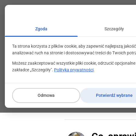
+48 71 799 89 59
kontakt@programylojalno
Zgoda
Szczegóły
Ta strona korzysta z plików cookie, aby zapewnić najlepszą jakość
analizować ruch na stronie i dostosowywać treści do Twoich potr
Możesz zaakceptować wszystkie pliki cookie, odrzucić opcjonalne
zakładce „Szczegóły".
Polityka prywatności
.
Idealny program
Odmowa
Potwierdź wybrane
2 kwietnia 2014