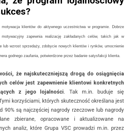
a, że program lojalnościowy
sukces?
 motywacja klientów do aktywnego uczestnictwa w programie. Dobrze
 motywacyjny zapewnia realizację zakładanych celów, takich jak w
e lub wzrost sprzedaży, zdobycie nowych klientów i rynków, umocnienie
tnera godnego zaufania, potwierdzone przez badanie satysfakcji klienta.
wości, że najskuteczniejszą drogą do osiągnięcia
ch celów jest zapewnienie klientowi konkretnych
jących z jego lojalności
. Tak m.in. buduje się
 Tymi korzyściami, których skuteczność określana jest
d 90% są najczęściej nagrody rzeczowe lub nagrody
dane zbierane, opracowane i aktualizowane na
znych analiz, które Grupa VSC prowadzi m.in. przez