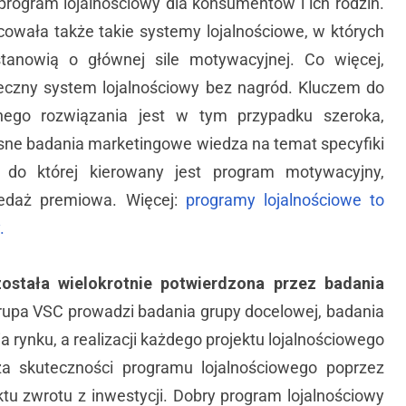
program lojalnościowy dla konsumentów i ich rodzin.
owała także takie systemy lojalnościowe, w których
tanowią o głównej sile motywacyjnej. Co więcej,
teczny system lojalnościowy bez nagród. Kluczem do
lnego rozwiązania jest w tym przypadku szeroka,
sne badania marketingowe wiedza na temat specyfiki
, do której kierowany jest program motywacyjny,
zedaż premiowa. Więcej:
programy lojalnościowe to
.
ostała wielokrotnie potwierdzona przez badania
rupa VSC prowadzi badania grupy docelowej, badania
ia rynku, a realizacji każdego projektu lojalnościowego
za skuteczności programu lojalnościowego poprzez
u zwrotu z inwestycji. Dobry program lojalnościowy