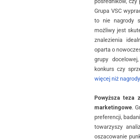
pośredników, czy 
Grupa VSC wyprac
to nie nagrody s
możliwy jest sku
znalezienia idea
oparta o nowocze
grupy docelowej
konkurs czy spr
więcej niż nagrody
Powyższa teza z
marketingowe
. G
preferencji, badan
towarzyszy anali
oszacowanie punkt