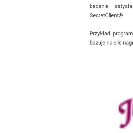
badanie satysf
SecretClient®
Przykład program
bazuje na sile nag