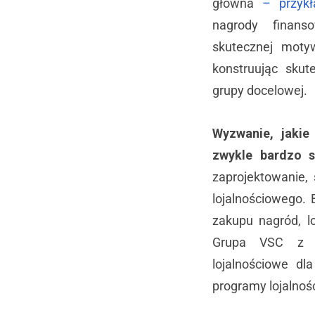
główna
– przykł
nagrody finan
skutecznej moty
konstruując skut
grupy docelowej.
Wyzwanie, jakie
zwykle bardzo s
zaprojektowanie,
lojalnościowego.
zakupu nagród, l
Grupa VSC z r
lojalnościowe dl
programy lojalno