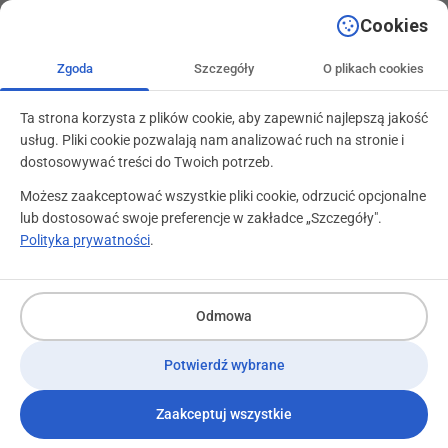
+48 71 799 89 59
kontakt@programylojalnosciowe.pl
Cookies
Zgoda
Szczegóły
O plikach cookies
Ta strona korzysta z plików cookie, aby zapewnić najlepszą jakość
usług. Pliki cookie pozwalają nam analizować ruch na stronie i
dostosowywać treści do Twoich potrzeb.
Możesz zaakceptować wszystkie pliki cookie, odrzucić opcjonalne
lub dostosować swoje preferencje w zakładce „Szczegóły".
Polityka prywatności
.
Kluczowe elementy marketingu
Odmowa
relacji – jak budować trwałe
Potwierdź wybrane
więzi z klientami
Zaakceptuj wszystkie
3 kwietnia 2026