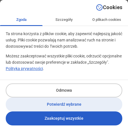
+48 71 799 89 59
kontakt@programylojalnosciowe.pl
Cookies
Zgoda
Szczegóły
O plikach cookies
Ta strona korzysta z plików cookie, aby zapewnić najlepszą jakość
usług. Pliki cookie pozwalają nam analizować ruch na stronie i
dostosowywać treści do Twoich potrzeb.
Możesz zaakceptować wszystkie pliki cookie, odrzucić opcjonalne
lub dostosować swoje preferencje w zakładce „Szczegóły".
Kategorie portfolio:
Nature
Polityka prywatności
.
Odmowa
Potwierdź wybrane
Zaakceptuj wszystkie