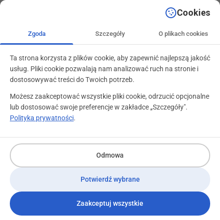
+48 71 799 89 59
kontakt@programylojalnosciowe.pl
Cookies
Zgoda
Szczegóły
O plikach cookies
Ta strona korzysta z plików cookie, aby zapewnić najlepszą jakość
usług. Pliki cookie pozwalają nam analizować ruch na stronie i
dostosowywać treści do Twoich potrzeb.
Możesz zaakceptować wszystkie pliki cookie, odrzucić opcjonalne
lub dostosować swoje preferencje w zakładce „Szczegóły".
Polityka prywatności
.
Program dla sił sprzedaży –
Odmowa
skuteczne wsparcie
Potwierdź wybrane
handlowców, kierowników
regionów i sprzedaży B2B
Zaakceptuj wszystkie