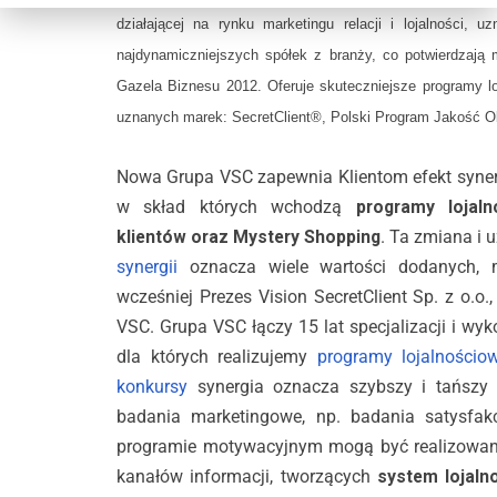
działającej na rynku marketingu relacji i lojalności, 
najdynamiczniejszych spółek z branży, co potwierdzają 
Gazela Biznesu 2012. Oferuje skuteczniejsze programy lo
uznanych marek: SecretClient®, Polski Program Jakość Ob
Nowa Grupa VSC zapewnia Klientom efekt synerg
w skład których wchodzą
programy lojaln
klientów oraz Mystery Shopping
. Ta zmiana i 
synergii
oznacza wiele wartości dodanych, m
wcześniej Prezes Vision SecretClient Sp. z o.o.
VSC. Grupa VSC łączy 15 lat specjalizacji i wykor
dla których realizujemy
programy lojalnościow
konkursy
synergia oznacza szybszy i tańszy 
badania marketingowe, np. badania satysfakc
programie motywacyjnym mogą być realizowan
kanałów informacji, tworzących
system lojaln