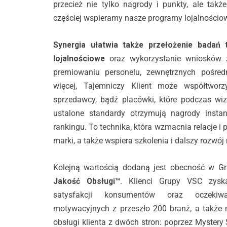
przecież nie tylko nagrody i punkty, ale takż
częściej wspieramy nasze programy lojalnościo
Synergia ułatwia także przełożenie badań 
lojalnościowe
oraz wykorzystanie wniosków 
premiowaniu personelu, zewnętrznych pośre
więcej, Tajemniczy Klient może współtwor
sprzedawcy, bądź placówki, które podczas wizy
ustalone standardy otrzymują nagrody instan
rankingu. To technika, która wzmacnia relacje
marki, a także wspiera szkolenia i dalszy rozwój 
Kolejną wartością dodaną jest obecność w 
Jakość Obsługi™
. Klienci Grupy VSC zysk
satysfakcji konsumentów oraz oczekiw
motywacyjnych z przeszło 200 branż, a także 
obsługi klienta z dwóch stron: poprzez Myster