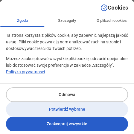
+48 71 799 89 59
kontakt@programylojalnosciowe.pl
Cookies
Zgoda
Szczegóły
O plikach cookies
Ta strona korzysta z plików cookie, aby zapewnić najlepszą jakość
usług. Pliki cookie pozwalają nam analizować ruch na stronie i
dostosowywać treści do Twoich potrzeb.
Możesz zaakceptować wszystkie pliki cookie, odrzucić opcjonalne
lub dostosować swoje preferencje w zakładce „Szczegóły".
Polityka prywatności
.
Programy Lojalnościowe 3.0
1 lipca 2013
Odmowa
Potwierdź wybrane
Grupa VSC – nowa siła w ma
Zaakceptuj wszystkie
Grupa VSC, powstała na bazie przekształcenia Vision