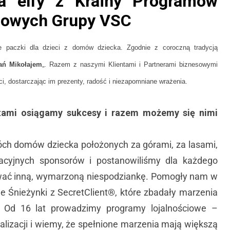
a elfy z Krainy Programów
iowych Grupy VSC
e paczki dla dzieci z domów dziecka. Zgodnie z coroczną tradycją
ań Mikołajem
„. Razem z naszymi Klientami i Partnerami biznesowymi
i, dostarczając im prezenty, radość i niezapomniane wrażenia.
ntami osiągamy sukcesy i razem możemy się nimi
óch domów dziecka położonych za górami, za lasami,
acyjnych sponsorów i postanowiliśmy dla każdego
wać inną, wymarzoną niespodziankę. Pomogły nam w
e Śnieżynki z SecretClient®, które zbadały marzenia
. Od 16 lat prowadzimy programy lojalnościowe –
alizacji i wiemy, że spełnione marzenia mają większą