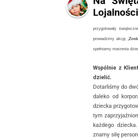
Na Święt
Lojalnośc
przygotowały świąteczn
prowadzimy akcję „
Zost
spełniamy marzenia dziec
Wspólnie z Klie
dzielić.
Dotarliśmy do dw
daleko od korpor
dziecka przygoto
tym zaprzyjaźnion
każdego dziecka
znamy siłę person