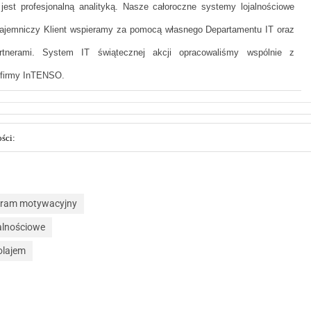
 jest profesjonalną analityką. Nasze całoroczne systemy lojalnościowe
Tajemniczy Klient wspieramy za pomocą własnego Departamentu IT oraz
tnerami. System IT świątecznej akcji opracowaliśmy wspólnie z
 firmy InTENSO.
ści:
gram motywacyjny
alnościowe
olajem