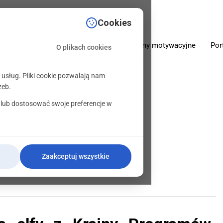
sciowe.pl
Cookies
O firmie
Oferta
Programy motywacyjne
Por
O plikach cookies
 usług. Pliki cookie pozwalają nam
zeb.
 lub dostosować swoje preferencje w
y dzieciom
Zaakceptuj wszystkie