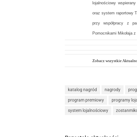
lojalnościowy wspierany
oraz system raportowy 
przy współpracy z par
Pomocnikami Mikołaja z
Zobacz wszystkie Aktualno
katalog nagród
nagrody
pro
program premiowy
programy loj
system lojalnościowy
zostanmik