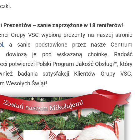
czki.
i Prezentów – sanie zaprzężone w 18 reniferów!
ienci Grupy VSC wybiorą prezenty na naszej stronie
pl
, a sanie podstawione przez nasze Centrum
ód dowiozą je pod wskazaną choinkę. Radość
ci potwierdzi Polski Program Jakość Obsługi™, który
wnież badania satysfakcji Klientów Grupy VSC.
m Wesołych Świąt!