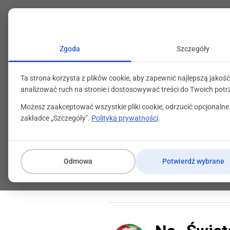
+48 71 799 89 59
kontakt@programylojalno
Zgoda
Szczegóły
Ta strona korzysta z plików cookie, aby zapewnić najlepszą jakość
analizować ruch na stronie i dostosowywać treści do Twoich potr
Możesz zaakceptować wszystkie pliki cookie, odrzucić opcjonalne
zakładce „Szczegóły".
Polityka prywatności
.
Razem pomagam
Odmowa
Potwierdź wybrane
10 grudnia 2013