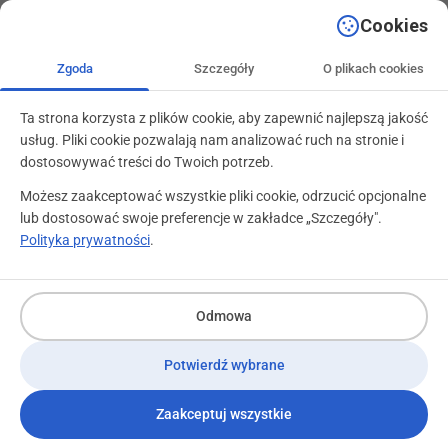
+48 71 799 89 59
kontakt@programylojalnosciowe.pl
Cookies
Zgoda
Szczegóły
O plikach cookies
Ta strona korzysta z plików cookie, aby zapewnić najlepszą jakość
usług. Pliki cookie pozwalają nam analizować ruch na stronie i
dostosowywać treści do Twoich potrzeb.
Możesz zaakceptować wszystkie pliki cookie, odrzucić opcjonalne
lub dostosować swoje preferencje w zakładce „Szczegóły".
Polityka prywatności
.
Odmowa
Potwierdź wybrane
Rola Przedstawiciela
Handlowego w programach
Zaakceptuj wszystkie
lojalnościowych B2B