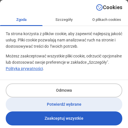
+48 71 799 89 59
kontakt@programylojalnosciowe.pl
Cookies
Zgoda
Szczegóły
O plikach cookies
Ta strona korzysta z plików cookie, aby zapewnić najlepszą jakość
usług. Pliki cookie pozwalają nam analizować ruch na stronie i
dostosowywać treści do Twoich potrzeb.
Możesz zaakceptować wszystkie pliki cookie, odrzucić opcjonalne
lub dostosować swoje preferencje w zakładce „Szczegóły".
Polityka prywatności
.
W Gazecie o nas
17 marca 2015
Odmowa
Potwierdź wybrane
/03.2015/ O naszych pro
Zaakceptuj wszystkie
Gazeta Wyborcza.