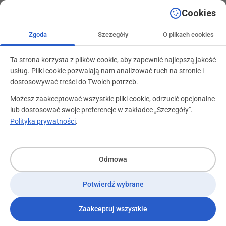
+48 71 799 89 59
kontakt@programylojalnosciowe.pl
Cookies
Zgoda
Szczegóły
O plikach cookies
Ta strona korzysta z plików cookie, aby zapewnić najlepszą jakość
usług. Pliki cookie pozwalają nam analizować ruch na stronie i
dostosowywać treści do Twoich potrzeb.
Możesz zaakceptować wszystkie pliki cookie, odrzucić opcjonalne
lub dostosować swoje preferencje w zakładce „Szczegóły".
Polityka prywatności
.
Wzrosty zaczynają się wiosną!
19 marca 2014
Odmowa
Potwierdź wybrane
„Kto w marcu zasieje, t
Zaakceptuj wszystkie
śmieje”.