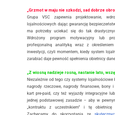
„Grzmot w maju nie szkodzi, sad dobrze obro
Grupa VSC zapewnia projektowanie, wdr
lojalnościowych dając gwarancję bezpieczeństw
ma potrzeby uciekać się do tak drastyczny
Wdrożony program motywacyjny lub prog
profesjonalną analityką wraz z określeniem
inwestycji, czyli momentem, kiedy system loja
zarabiać daje pewność spełnienia obietnicy dane
„Z wiosną nadzieje rosną, nastanie lato, wsz
Niezależnie od tego czy systemy lojalnościowe
nagrody rzeczowe, nagrody finansowe, bony i v
kart pre-paid, czy też wyjazdy integracyjne l
jednej podstawowej zasadzie – aby w pewny
„kontraktu z uczestnikiem” i tę obietnicę 
Zachęcamy do skorzystania ze
skuteczny