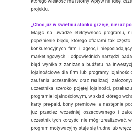
którego wielkość ma istotny wpływ na ideę, kszta
projektu.
„Choć już w kwietniu słonko grzeje, nieraz po
Mając na uwadze efektywność programu, n
popełnienie błędu, którego ofiarami tak częst
konkurencyjnych firm i agencji nieposiadają
marketingowych i odpowiednich narzędzi badani
błąd wynika z zaniżania budżetu na inwestyc
lojalnościowe dla firm lub programy lojalnoś
zaufania uczestników oraz realizacji założo
uczestnika szeroko pojętej lojalności, przekaz
programie lojalnościowym, w skład którego wch
karty pre-paid, bony premiowe, a następnie po
już przecież wcześniej oszacowanego i zało
uczestnik tych korzyści nie mógł zrealizować, w
program motywacyjny staje się trudne lub wręcz