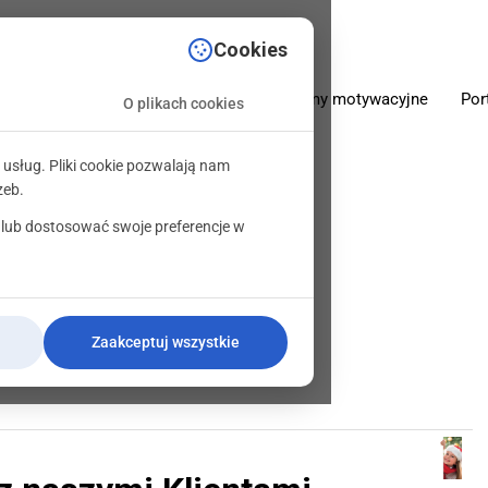
sciowe.pl
Cookies
O firmie
Oferta
Programy motywacyjne
Por
O plikach cookies
 usług. Pliki cookie pozwalają nam
zeb.
 lub dostosować swoje preferencje w
m!
Zaakceptuj wszystkie