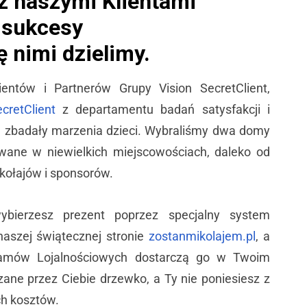
z naszymi Klientami
 sukcesy
ę nimi dzielimy.
lientów i Partnerów Grupy Vision SecretClient,
cretClient
z departamentu badań satysfakcji i
, zbadały marzenia dzieci. Wybraliśmy dwa domy
owane w niewielkich miejscowościach, daleko od
kołajów i sponsorów.
ybierzesz prezent poprzez specjalny system
naszej świątecznej stronie
zostanmikolajem.pl
, a
ramów Lojalnościowych dostarczą go w Twoim
ane przez Ciebie drzewko, a Ty nie poniesiesz z
ch kosztów.