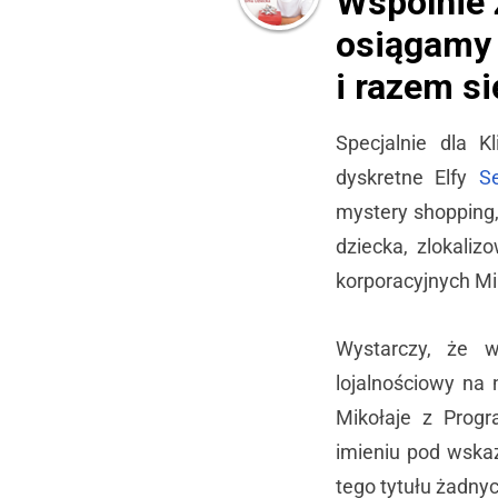
Wspólnie 
osiągamy
i razem si
Specjalnie dla K
dyskretne Elfy
Se
mystery shopping
dziecka, zlokaliz
korporacyjnych Mi
Wystarczy, że w
lojalnościowy na 
Mikołaje z Prog
imieniu pod wskaz
tego tytułu żadny