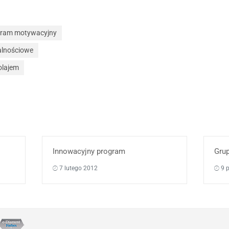
gram motywacyjny
alnościowe
olajem
Innowacyjny program
Gru
7 lutego 2012
9 