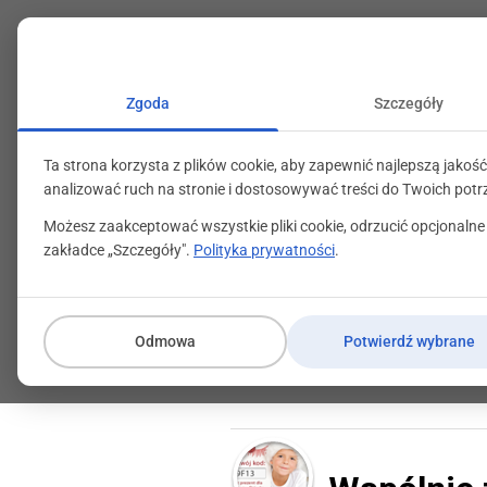
+48 71 799 89 59
kontakt@programylojalno
Zgoda
Szczegóły
Ta strona korzysta z plików cookie, aby zapewnić najlepszą jakość
analizować ruch na stronie i dostosowywać treści do Twoich potr
Możesz zaakceptować wszystkie pliki cookie, odrzucić opcjonalne
zakładce „Szczegóły".
Polityka prywatności
.
Zostań Mikołaje
Odmowa
Potwierdź wybrane
30 listopada 2012