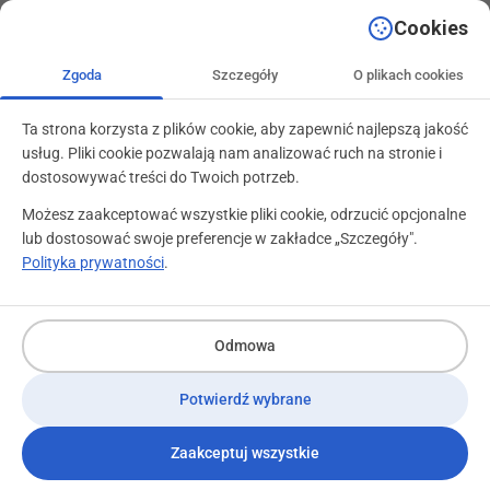
+48 71 799 89 59
kontakt@programylojalnosciowe.pl
Cookies
Zgoda
Szczegóły
O plikach cookies
Ta strona korzysta z plików cookie, aby zapewnić najlepszą jakość
usług. Pliki cookie pozwalają nam analizować ruch na stronie i
dostosowywać treści do Twoich potrzeb.
Możesz zaakceptować wszystkie pliki cookie, odrzucić opcjonalne
lub dostosować swoje preferencje w zakładce „Szczegóły".
Polityka prywatności
.
Obsługa programów
lojalnościowych
Odmowa
Potwierdź wybrane
Zaakceptuj wszystkie