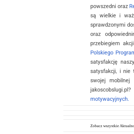
powszedni oraz
R
są wielkie i wa
sprawdzonymi do
oraz odpowiedni
przebiegiem akcj
Polskiego Progra
satysfakcję nas
satysfakcji, i n
swojej mobilnej 
jakoscobslugi.pl
motywacyjnych.
Zobacz wszystkie Aktualno