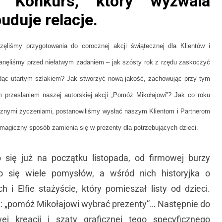
/ Konkurs, który wyzwala
uduje relacje.
ęliśmy przygotowania do corocznej akcji świątecznej dla Klientów i
nęliśmy przed niełatwym zadaniem – jak szósty rok z rzędu zaskoczyć
idąc utartym szlakiem? Jak stworzyć nową jakość, zachowując przy tym
 przesłaniem naszej autorskiej akcji „Pomóż Mikołajowi”? Jak co roku
znymi życzeniami, postanowiliśmy wysłać naszym Klientom i Partnerom
magiczny sposób zamienią się w prezenty dla potrzebujących dzieci.
 się już na początku listopada, od firmowej burzy
o się wiele pomysłów, a wśród nich historyjka o
ch i Elfie stażyście, który pomieszał listy od dzieci.
l: „pomóż Mikołajowi wybrać prezenty”… Następnie do
j kreacji i szaty graficznej tego specyficznego