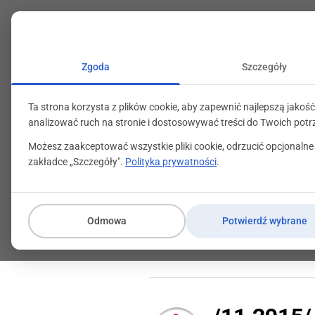
+48 71 799 89 59
kontakt@programylojalno
Zgoda
Szczegóły
Ta strona korzysta z plików cookie, aby zapewnić najlepszą jakość
analizować ruch na stronie i dostosowywać treści do Twoich potr
Możesz zaakceptować wszystkie pliki cookie, odrzucić opcjonalne
zakładce „Szczegóły".
Polityka prywatności
.
Konkurs który w
Odmowa
Potwierdź wybrane
14 grudnia 2015