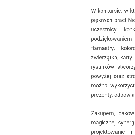
W konkursie, w kt
pięknych prac! N
uczestnicy kon
podziękowaniem 
flamastry, kolo
zwierzątka, karty
rysunków stworzy
powyżej oraz str
można wykorzyst
prezenty, odpowi
Zakupem, pakow
magicznej synergi
projektowanie 