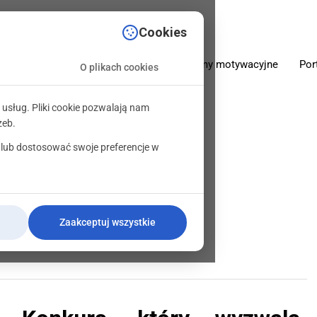
sciowe.pl
Cookies
O firmie
Oferta
Programy motywacyjne
Por
O plikach cookies
 usług. Pliki cookie pozwalają nam
zeb.
 lub dostosować swoje preferencje w
zmacnia relacje
Zaakceptuj wszystkie