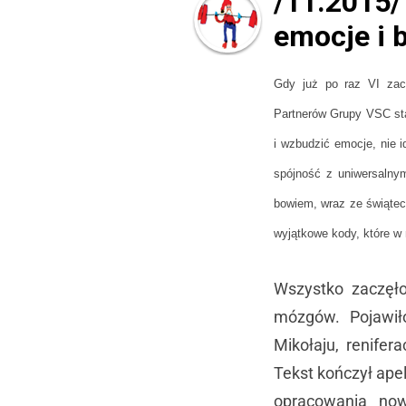
/11.2015
emocje i b
Gdy już po raz VI zacz
Partnerów Grupy VSC sta
i wzbudzić emocje, nie 
spójność z uniwersalnym
bowiem, wraz ze świątec
wyjątkowe kody, które w 
Wszystko zaczęło
mózgów. Pojawił
Mikołaju, renifera
Tekst kończył ape
opracowania nowe