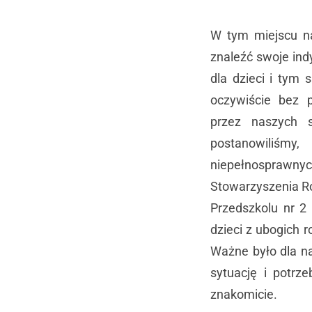
W tym miejscu na
znaleźć swoje ind
dla dzieci i tym
oczywiście bez 
przez naszych s
postanowiliśm
niepełnospraw
Stowarzyszenia Ro
Przedszkolu nr 2
dzieci z ubogich 
Ważne było dla na
sytuację i potrz
znakomicie.