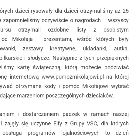
órych dzieci rysowały dla dzieci otrzymaliśmy aż 25
ie zapomnieliśmy oczywiście o nagrodach – wszyscy
kursu otrzymali ozdobne listy z osobistym
od Mikołaja i prezentami, wśród których były
rowanki, zestawy kreatywne, układanki, autka,
 piłkarskie i słodycze. Następnie z tych przepięknych
liśmy kartę świąteczną, którą możecie podziwiać
onę internetową www.pomozmikolajowi.pl na której
ywać otrzymane kody i pomóc Mikołajowi wybrać
adające marzeniom poszczególnych dzieciaków.
aniem i dostarczeniem paczek w ramach naszej
i zajęły się uczynne Elfy z Grupy VSC, dla których
i obsługa programów lojalnościowych to dzień