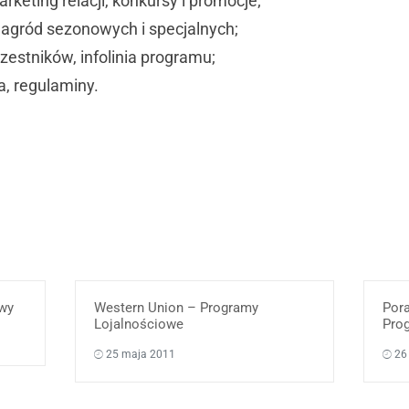
rketing relacji, konkursy i promocje;
 nagród sezonowych i specjalnych;
zestników, infolinia programu;
a, regulaminy.
owy
Western Union – Programy
Por
Lojalnościowe
Pro
25 maja 2011
26