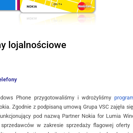
y lojalnościowe
elefony
ndows Phone przygotowaliśmy i wdrożyliśmy
program
ia. Zgodnie z podpisaną umową Grupa VSC zajęła si
 funkcjonujący pod nazwą Partner Nokia for Lumia Wi
 sprzedawców w zakresie sprzedaży flagowej oferty