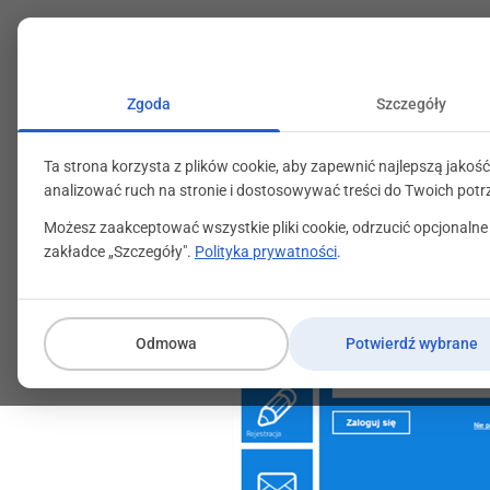
+48 71 799 89 59
kontakt@programylojalno
Zgoda
Szczegóły
Ta strona korzysta z plików cookie, aby zapewnić najlepszą jakość
analizować ruch na stronie i dostosowywać treści do Twoich potr
Możesz zaakceptować wszystkie pliki cookie, odrzucić opcjonalne
zakładce „Szczegóły".
Polityka prywatności
.
Odmowa
Potwierdź wybrane