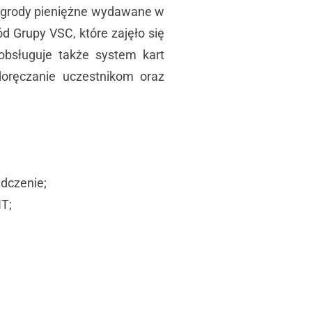
nagrody pieniężne wydawane w
d Grupy VSC, które zajęło się
bsługuje także system kart
doręczanie uczestnikom oraz
adczenie;
T;