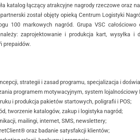
a katalog łączący atrakcyjne nagrody rzeczowe oraz 
 partnerski został objęty opieką Centrum Logistyki Nagró
logu 100 markowych nagród. Grupa VSC całościowo o
należy: zaprojektowanie i produkcja kart, wysyłka i 
ń prepaidów.
cepcji, strategii i zasad programu, specjalizacja i doświ
zania programem motywacyjnym, system lojalnościowy I
ruku i produkcja pakietów startowych, poligrafii i POS;
d, tworzenie katalogów, zakup i logistyka nagród;
ikacji, mailingi, internet, SMS, newslettery;
retClient® oraz
badanie satysfakcji klientów;