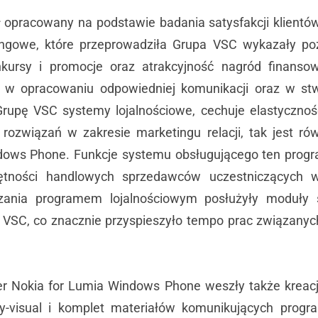
 opracowany na podstawie badania satysfakcji klientów
tingowe, które przeprowadziła Grupa VSC wykazały poz
kursy i promocje oraz atrakcyjność nagród finanso
 w opracowaniu odpowiedniej komunikacji oraz w stw
rupę VSC systemy lojalnościowe, cechuje elastyczność
 rozwiązań w zakresie marketingu relacji, tak jest r
dows Phone. Funkcje systemu obsługującego ten progr
jętności handlowych sprzedawców uczestniczących w
ania programem lojalnościowym posłużyły moduły sk
y VSC, co znacznie przyspieszyło tempo prac związany
ner Nokia for Lumia Windows Phone weszły także kreacja
ey-visual i komplet materiałów komunikujących prog