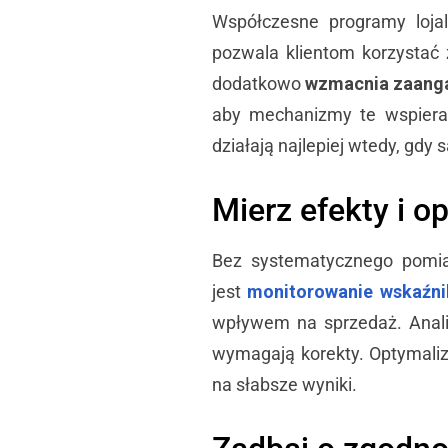
Współczesne programy lojaln
pozwala klientom korzystać 
dodatkowo
wzmacnia zaanga
aby mechanizmy te wspierał
działają najlepiej wtedy, gd
Mierz efekty i o
Bez systematycznego pomiar
jest
monitorowanie wskaźn
wpływem na sprzedaż. Analiz
wymagają korekty. Optymaliz
na słabsze wyniki.