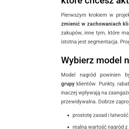
które chcesz a
Pierwszym krokiem w projek
zmienić w zachowaniach kl
zakupów, inne tym, które m
istotna jest segmentacja. Pr
Wybierz model n
Model nagród powinien 
grupy
klientów. Punkty, raba
inaczej wpływają na zaangażo
przewidywalna. Dobrze zapr
prostotę zasad i łatwość
realną wartość nagród z 