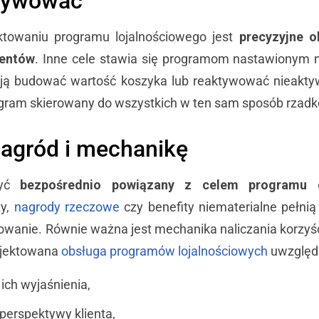
ktywować
towaniu programu lojalnościowego jest
precyzyjne o
ientów
. Inne cele stawia się programom nastawionym n
ają budować wartość koszyka lub reaktywować nieakt
ogram skierowany do wszystkich w ten sam sposób rzadk
agród i mechanikę
być
bezpośrednio powiązany z celem programu 
ty,
nagrody rzeczowe
czy benefity niematerialne pełnią
wanie. Równie ważna jest mechanika naliczania korzyści
ojektowana
obsługa programów lojalnościowych
uwzględn
 ich wyjaśnienia,
perspektywy klienta,