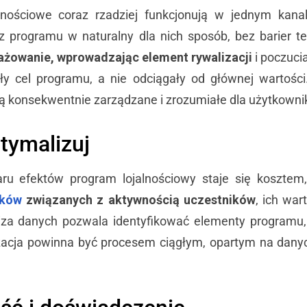
ościowe coraz rzadziej funkcjonują w jednym kanale.
z programu w naturalny dla nich sposób, bez barier te
żowanie, wprowadzając element rywalizacji
i poczuci
y cel programu, a nie odciągały od głównej wartości.
y są konsekwentnie zarządzane i zrozumiałe dla użytkown
ptymalizuj
u efektów program lojalnościowy staje się kosztem,
ików
związanych z aktywnością uczestników
, ich wa
a danych pozwala identyfikować elementy programu, kt
acja powinna być procesem ciągłym, opartym na danyc