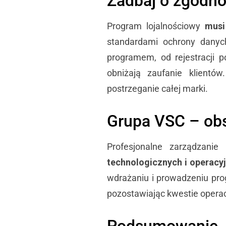
Zadbaj o zgodno
Program lojalnościowy
musi
standardami ochrony danyc
programem, od rejestracji p
obniżają zaufanie klient
postrzeganie całej marki.
Grupa VSC – ob
Profesjonalne zarządzani
technologicznych i operacy
wdrażaniu i prowadzeniu pro
pozostawiając kwestie operac
Podsumowanie