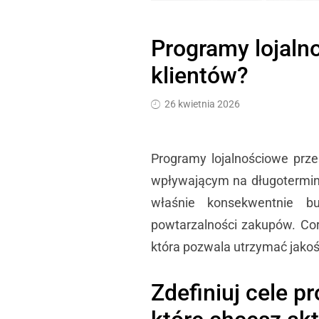
Programy lojaln
klientów?
26 kwietnia 2026
Programy lojalnościowe prz
wpływającym na długoterminow
właśnie konsekwentnie b
powtarzalności zakupów. Co
która pozwala utrzymać jakość
Zdefiniuj cele p