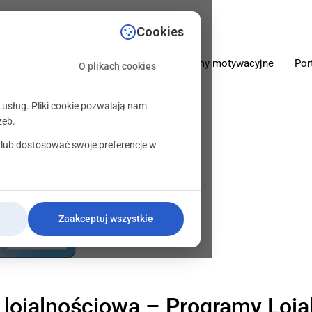
sciowe.pl
Cookies
O firmie
Oferta
Programy motywacyjne
Por
O plikach cookies
 usług. Pliki cookie pozwalają nam
zeb.
 lub dostosować swoje preferencje w
Zaakceptuj wszystkie
 lojalnościowa – Programy Loj