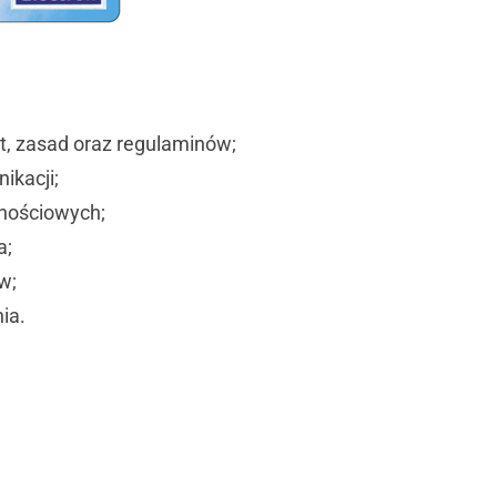
rt, zasad oraz regulaminów;
ikacji;
alnościowych;
a;
w;
nia.