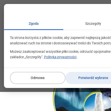
+48 71 799 89 59
kontakt@programylojalno
Zgoda
Szczegóły
Ta strona korzysta z plików cookie, aby zapewnić najlepszą jakość
analizować ruch na stronie i dostosowywać treści do Twoich potr
Możesz zaakceptować wszystkie pliki cookie, odrzucić opcjonalne
zakładce „Szczegóły".
Polityka prywatności
.
Odmowa
Potwierdź wybrane