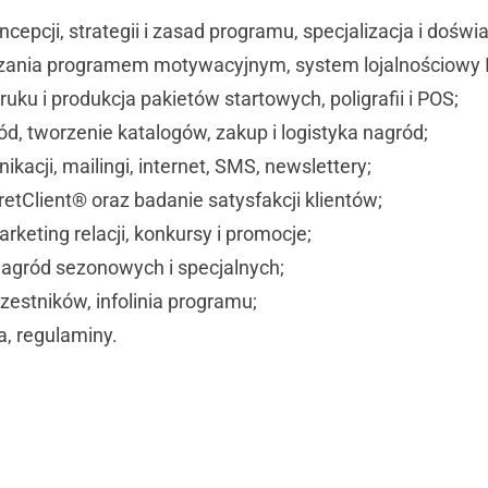
cepcji, strategii i zasad programu, specjalizacja i doświ
zania programem motywacyjnym, system lojalnościowy I
ruku i produkcja pakietów startowych, poligrafii i POS;
d, tworzenie katalogów, zakup i logistyka nagród;
ikacji, mailingi, internet, SMS, newslettery;
retClient® oraz
badanie satysfakcji klientów;
rketing relacji, konkursy i promocje;
 nagród sezonowych i specjalnych;
zestników, infolinia programu;
a, regulaminy.