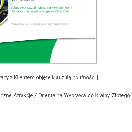
racy z Klientem objęte klauzulą poufności ]
iczne Atrakcje / Orientalna Wyprawa do Krainy Złoteg