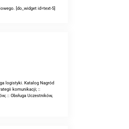
owego. [do_widget id=text-5]
ga logistyki. Katalog Nagród
tegii komunikacji; ::
ków; :: Obsługa Uczestników,