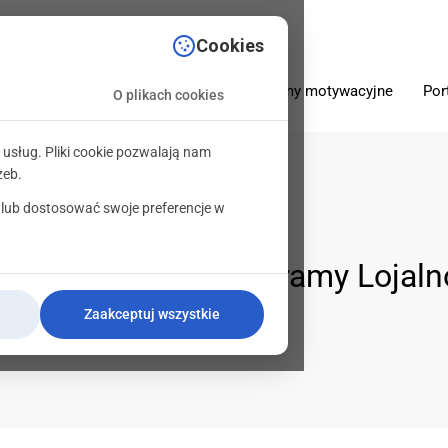
sciowe.pl
Cookies
O firmie
Oferta
Programy motywacyjne
Por
O plikach cookies
 usług. Pliki cookie pozwalają nam
zeb.
 lub dostosować swoje preferencje w
ia:
Przykłady – Programy Lojal
Zaakceptuj wszystkie