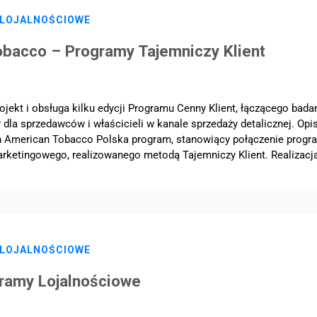
 LOJALNOŚCIOWE
obacco – Programy Tajemniczy Klient
jekt i obsługa kilku edycji Programu Cenny Klient, łączącego bad
 dla sprzedawców i właścicieli w kanale sprzedaży detalicznej. Op
sh American Tobacco Polska program, stanowiący połączenie prog
rketingowego, realizowanego metodą Tajemniczy Klient. Realizacja a
 LOJALNOŚCIOWE
gramy Lojalnościowe