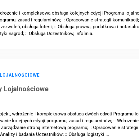
wdrożenie i kompleksowa obsługa kolejnych edycji Programu lojaln
gramu, zasad i regulaminów; :: Opracowanie strategii komunikacji; 
zezwoleń, obsługa loterii; :: Obsługa prawna, podatkowa i notarialna;
tyki nagród; :: Obsługa Uczestników, Infolinia.
 LOJALNOŚCIOWE
y Lojalnościowe
rojekt, wdrożenie i kompleksowa obsługa dwóch edycji Programu l
wanie kolejnych edycji programu, zasad i regulaminów; :: Wdrożeni
Zarządzanie stroną internetową programu; :: Opracowanie strategii k
nalizy i badania Uczestników; :: Obsługa logistyki ...