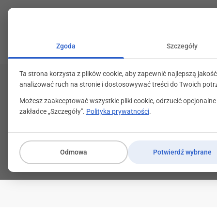
+48 71 799 89 59
kontakt@programylojalno
Zgoda
Szczegóły
Ta strona korzysta z plików cookie, aby zapewnić najlepszą jakość
analizować ruch na stronie i dostosowywać treści do Twoich potr
Możesz zaakceptować wszystkie pliki cookie, odrzucić opcjonalne
zakładce „Szczegóły".
Polityka prywatności
.
Kategor
Odmowa
Potwierdź wybrane