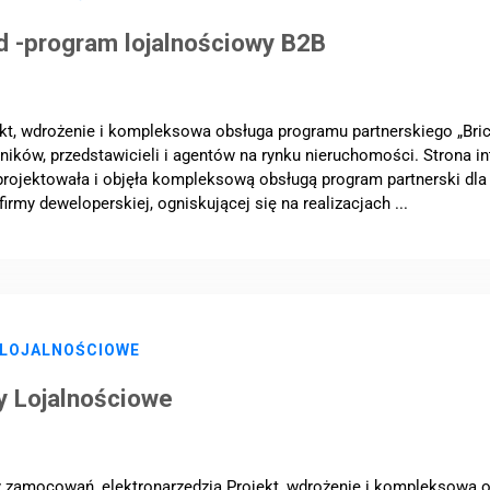
d -program lojalnościowy B2B
kt, wdrożenie i kompleksowa obsługa programu partnerskiego „Bric
dników, przedstawicieli i agentów na rynku nieruchomości. Strona 
rojektowała i objęła kompleksową obsługą program partnerski dla 
firmy deweloperskiej, ogniskującej się na realizacjach ...
 LOJALNOŚCIOWE
y Lojalnościowe
 zamocowań, elektronarzędzia Projekt, wdrożenie i kompleksowa o